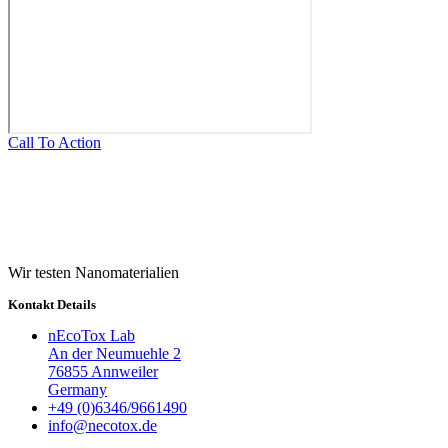
Call To Action
Wir testen Nanomaterialien
Kontakt Details
nEcoTox Lab
An der Neumuehle 2
76855 Annweiler
Germany
+49 (0)6346/9661490
info@necotox.de