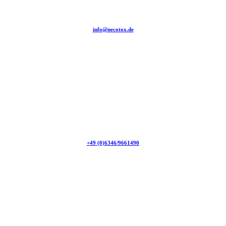
info@necotox.de
+49 (0)6346/9661490