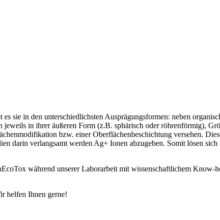
ibt es sie in den unterschiedlichsten Ausprägungsformen: neben organi
h jeweils in ihrer äußeren Form (z.B. sphärisch oder röhrenförmig), Gr
lächenmodifikation bzw. einer Oberflächenbeschichtung versehen. Diese
lien darin verlangsamt werden Ag+ Ionen abzugeben. Somit lösen sich d
i nEcoTox während unserer Laborarbeit mit wissenschaftlichem Know-h
ir helfen Ihnen gerne!