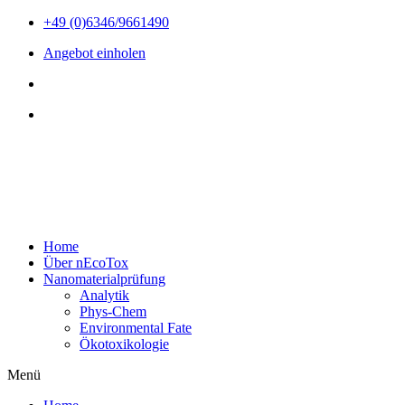
Zum
+49 (0)6346/9661490
Inhalt
Angebot einholen
wechseln
Home
Über nEcoTox
Nanomaterialprüfung
Analytik
Phys-Chem
Environmental Fate
Ökotoxikologie
Menü