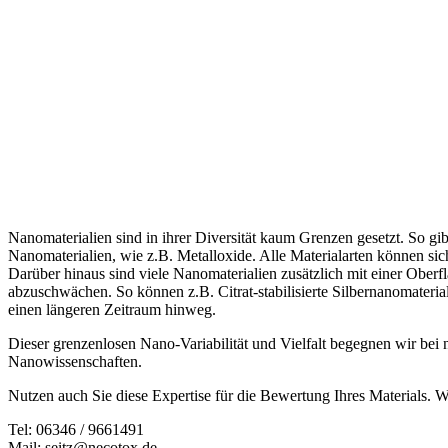
Nanomaterialien sind in ihrer Diversität kaum Grenzen gesetzt. So g
Nanomaterialien, wie z.B. Metalloxide. Alle Materialarten können sic
Darüber hinaus sind viele Nanomaterialien zusätzlich mit einer Oberf
abzuschwächen. So können z.B. Citrat-stabilisierte Silbernanomateria
einen längeren Zeitraum hinweg.
Dieser grenzenlosen Nano-Variabilität und Vielfalt begegnen wir be
Nanowissenschaften.
Nutzen auch Sie diese Expertise für die Bewertung Ihres Materials. W
Tel: 06346 / 9661491
Mail: seitz@necotox.de