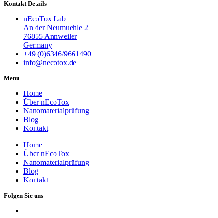
Kontakt Details
nEcoTox Lab
An der Neumuehle 2
76855 Annweiler
Germany
+49 (0)6346/9661490
info@necotox.de
Menu
Home
Über nEcoTox
Nanomaterialprüfung
Blog
Kontakt
Home
Über nEcoTox
Nanomaterialprüfung
Blog
Kontakt
Folgen Sie uns