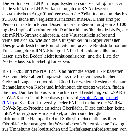
Die Vorteile von LNP-Transportsystemen sind vielfältig. In erster
Linie schützt die LNP-Verkapselung der mRNA diese vor
enzymatischem Angriff und verbessert die Zellaufnahme um das bis
zu 1000-fache im Vergleich zur nackten mRNA. Daher sind pro
Person nur extrem kleine Dosen in der Größenordnung von 30-100
µg des Impfstoffs erforderlich. Darüber hinaus ähneln die LNPs, die
die mRNA-Stränge einkapseln, den Viruspartikeln selbst und
verhalten sich so, wie sich die Viruspartikel im Körper verhalten.
Dies gewährleistet eine kontrollierte und gezielte Biodistribution und
Freisetzung der mRNA-Stränge. LNPs sind biokompatibel und
lassen sich bei Bedarf leicht funktionalisieren, und die Liste der
Vorteile lässt sich beliebig fortsetzen.
BNT162b2 und mRNA-1273 sind nicht die ersten LNP-basierten
Arzneimittelverabreichungssysteme, die für den menschlichen
Gebrauch zugelassen wurden. Eine Liste weiterer Systeme, die zur
Behandlung von Krebs und Infektionen eingesetzt werden, finden
Sie
hier
. Darüber hinaus wird auch an der Herstellung von „SARS-
CoV-2-Ködern“ auf Eisenbasis geforscht
Ferritin-Nanopartikel
(FNP)
at Stanford University. Jeder FNP hat mehrere der SARS-
CoV-2-Spike-Proteine an seiner Oberfläche. Diese enthalten keine
mRNA oder ganze Viruspartikel, sondern sind lediglich
biokompatible Nanopartikel mit Spike-Proteinen, die aus ihrer
Oberfläche herausragen. Im Wesentlichen können sie eine Lösung
zur Umgehung der logistischen und Lieferkettenanforderungen von