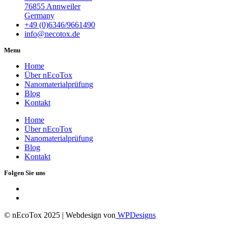
76855 Annweiler
Germany
+49 (0)6346/9661490
info@necotox.de
Menu
Home
Über nEcoTox
Nanomaterialprüfung
Blog
Kontakt
Home
Über nEcoTox
Nanomaterialprüfung
Blog
Kontakt
Folgen Sie uns
© nEcoTox 2025 | Webdesign von
WPDesigns