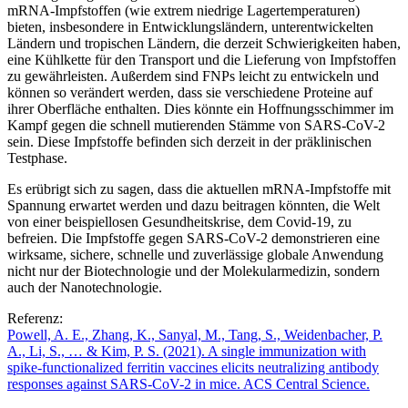
mRNA-Impfstoffen (wie extrem niedrige Lagertemperaturen)
bieten, insbesondere in Entwicklungsländern, unterentwickelten
Ländern und tropischen Ländern, die derzeit Schwierigkeiten haben,
eine Kühlkette für den Transport und die Lieferung von Impfstoffen
zu gewährleisten. Außerdem sind FNPs leicht zu entwickeln und
können so verändert werden, dass sie verschiedene Proteine auf
ihrer Oberfläche enthalten. Dies könnte ein Hoffnungsschimmer im
Kampf gegen die schnell mutierenden Stämme von SARS-CoV-2
sein. Diese Impfstoffe befinden sich derzeit in der präklinischen
Testphase.
Es erübrigt sich zu sagen, dass die aktuellen mRNA-Impfstoffe mit
Spannung erwartet werden und dazu beitragen könnten, die Welt
von einer beispiellosen Gesundheitskrise, dem Covid-19, zu
befreien. Die Impfstoffe gegen SARS-CoV-2 demonstrieren eine
wirksame, sichere, schnelle und zuverlässige globale Anwendung
nicht nur der Biotechnologie und der Molekularmedizin, sondern
auch der Nanotechnologie.
Referenz:
Powell, A. E., Zhang, K., Sanyal, M., Tang, S., Weidenbacher, P.
A., Li, S., … & Kim, P. S. (2021). A single immunization with
spike-functionalized ferritin vaccines elicits neutralizing antibody
responses against SARS-CoV-2 in mice. ACS Central Science.