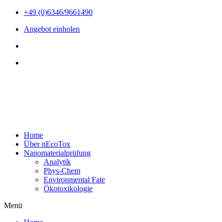
Zum
+49 (0)6346/9661490
Inhalt
Angebot einholen
wechseln
Home
Über nEcoTox
Nanomaterialprüfung
Analytik
Phys-Chem
Environmental Fate
Ökotoxikologie
Menü