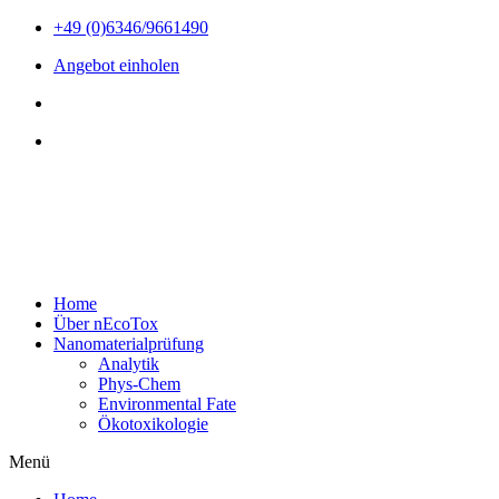
Zum
+49 (0)6346/9661490
Inhalt
Angebot einholen
wechseln
Home
Über nEcoTox
Nanomaterialprüfung
Analytik
Phys-Chem
Environmental Fate
Ökotoxikologie
Menü