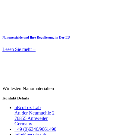
Nanopestizide und Ihre Regulierung in Der EU
Lesen Sie mehr »
Wir testen Nanomaterialien
Kontakt Details
nEcoTox Lab
An der Neumuehle 2
76855 Annweiler
Germany
+49 (0)6346/9661490
info@necotox.de