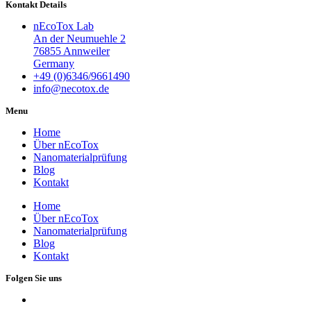
Kontakt Details
nEcoTox Lab
An der Neumuehle 2
76855 Annweiler
Germany
+49 (0)6346/9661490
info@necotox.de
Menu
Home
Über nEcoTox
Nanomaterialprüfung
Blog
Kontakt
Home
Über nEcoTox
Nanomaterialprüfung
Blog
Kontakt
Folgen Sie uns