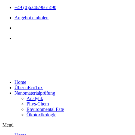
Zum
+49 (0)6346/9661490
Inhalt
Angebot einholen
wechseln
Home
Über nEcoTox
Nanomaterialprüfung
Analytik
Phys-Chem
Environmental Fate
Ökotoxikologie
Menü