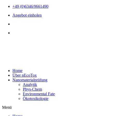
Zum
+49 (0)6346/9661490
Inhalt
Angebot einholen
wechseln
Home
Über nEcoTox
Nanomaterialprüfung
Analytik
Phys-Chem
Environmental Fate
Ökotoxikologie
Menü