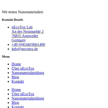
Wir testen Nanomaterialien
Kontakt Details
nEcoTox Lab
An der Neumuehle 2
76855 Annweiler
Germany
+49 (0)6346/9661490
info@necotox.de
Menu
Home
Über nEcoTox
Nanomaterialprüfung
Blog
Kontakt
Home
Über nEcoTox
Nanomaterialprüfung
Blog
Kontakt